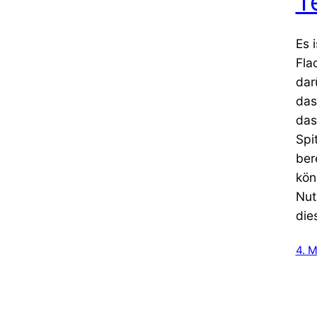
T
Es 
Fla
dar
das
das
Spi
ber
kön
Nut
die
4. 