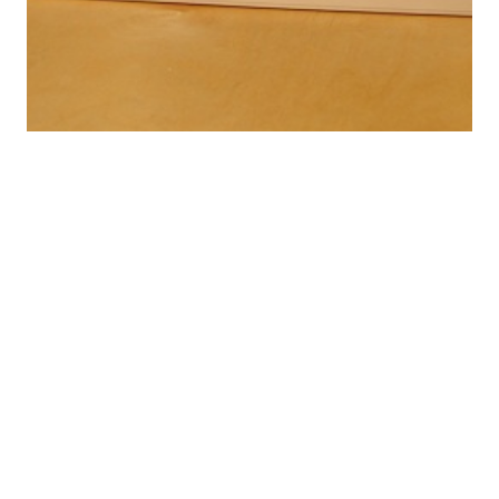
TFT Monitore
Bei einem TFT Monitor handelt es sich um einen
Flachbildschirm. In dem Bereich PC Bildschirm ist
dieser seit dem Jahr 2007 unangefochtener
Bestseller. Dies war allerdings nicht immer so, denn
innerhalb der ersten Jahre hatten TFT Monitore noch
Kinderkrankheiten. Diese Kinderkrankheiten waren
ein eingeschränkter Blickwinkel, eine schlechtere
Farbdarstellung und eine langsamere Reaktionszeit.
Allerdings waren diese […]