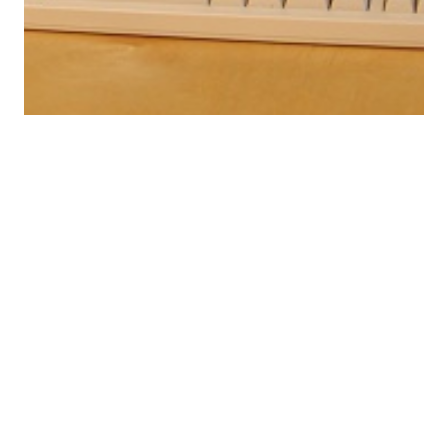
TFT Monitore
Bei einem TFT Monitor handelt es sich um einen
Flachbildschirm. In dem Bereich PC Bildschirm ist
dieser seit dem Jahr 2007 unangefochtener
Bestseller. Dies war allerdings nicht immer so, denn
innerhalb der ersten Jahre hatten TFT Monitore noch