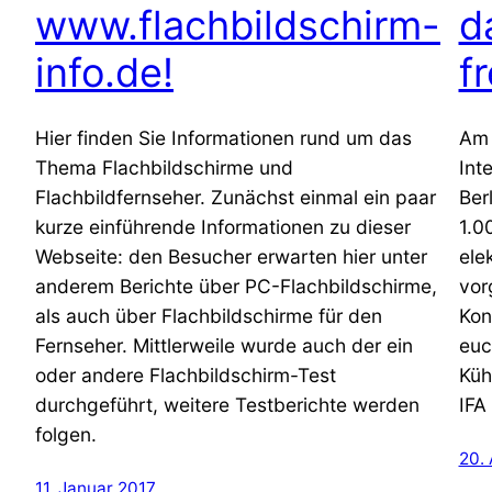
www.flachbildschirm-
d
info.de!
f
Hier finden Sie Informationen rund um das
Am 
Thema Flachbildschirme und
Int
Flachbildfernseher. Zunächst einmal ein paar
Ber
kurze einführende Informationen zu dieser
1.0
Webseite: den Besucher erwarten hier unter
ele
anderem Berichte über PC-Flachbildschirme,
vor
als auch über Flachbildschirme für den
Kon
Fernseher. Mittlerweile wurde auch der ein
euc
oder andere Flachbildschirm-Test
Küh
durchgeführt, weitere Testberichte werden
IFA
folgen.
20.
11. Januar 2017